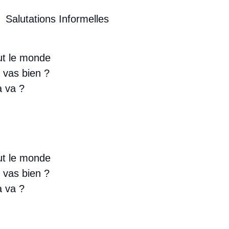
Salutations Informelles
ut le monde
u vas bien ?
a va ?
ut le monde
u vas bien ?
a va ?