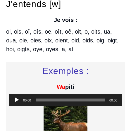
J'entends [w]
Je vois :
oi, ois, oî, oîs, oe, oît, oê, oit, o, oits, ua,
oua, oie, oies, oix, oient, oid, oids, oig, oigt,
hoi, oigts, oye, oyes, a, at
Exemples :
Wa
piti
Lecteur
00:00
00:00
audio