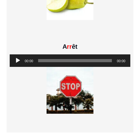
A
rr
êt
Lecteur
00:00
00:00
audio