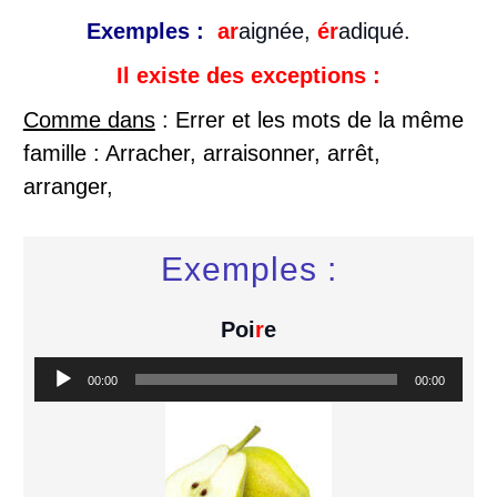
Exemples :
ar
aignée,
ér
adiqué.
Il existe des exceptions :
Comme dans
: E
rr
er et les mots de la même
famille : A
rr
acher, arraisonner,
arr
êt,
arr
anger,
Exemples :
Poi
r
e
Lecteur
00:00
00:00
audio