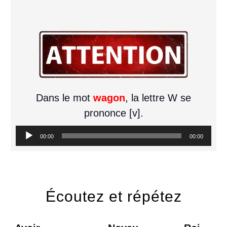
Dans le mot
wagon
,
la lettre W se
prononce [v].
Lecteur
00:00
00:00
audio
Écoutez et répétez