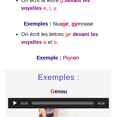
On écrit la lettre
g
devant les
voyelles
e
,
i
,
y
.
Exemples :
N
ua
g
e
,
g
y
mnase
On écrit les lettres
ge
devant les
voyelles
a
et
o
.
Exemple :
P
i
ge
o
n
Exemples :
G
enou
Lecteur
00:00
00:00
audio