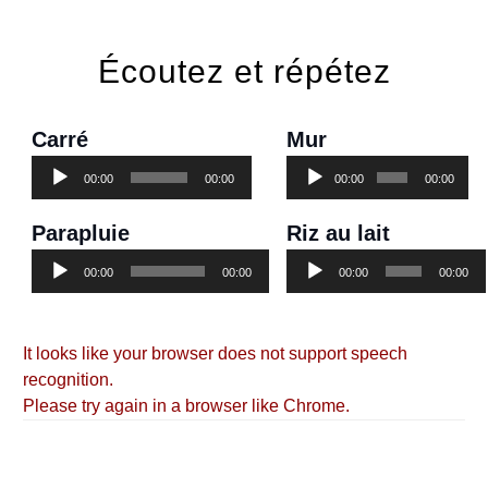
Écoutez et répétez
Lecteur
Lecteur
Carré
Mur
audio
audio
00:00
00:00
00:00
00:00
Lecteur
Lecteur
Parapluie
Riz au lait
audio
audio
00:00
00:00
00:00
00:00