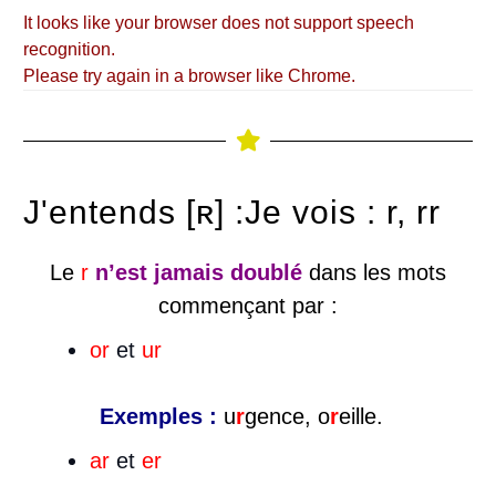
J'entends [ʀ] :Je vois : r, rr
Le
r
n’est jamais doublé
dans les mots
commençant par :
or
et
ur
Exemples :
u
r
gence, o
r
eille.
ar
et
er