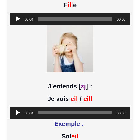
F
ill
e
Lecteur
00:00
00:00
audio
J’entends [
ɛj
] :
Je vois
eil
/
eill
Lecteur
00:00
00:00
audio
Exemple :
Sol
eil