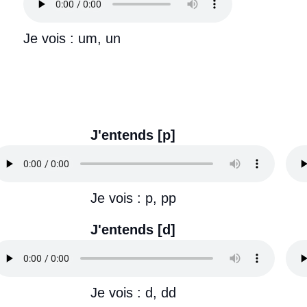
Je vois : um, un
J'entends [p]
Je vois : p, pp
J'entends [d]
Je vois : d, dd