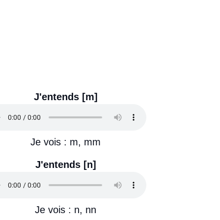
J'entends [m]
Je vois : m, mm
J'entends [n]
Je vois : n, nn