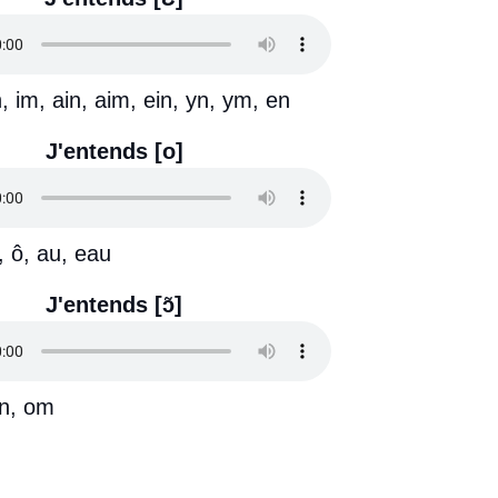
n, im, ain, aim, ein, yn, ym, en
J'entends [o]
, ô, au, eau
J'entends [ɔ̃]
on, om