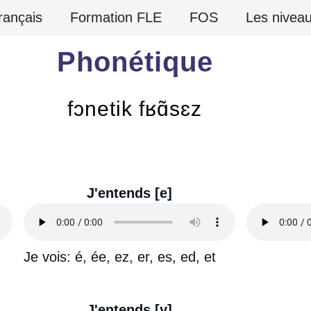
rançais
Formation FLE
FOS
Les nivea
Phonétique
fɔnetik fʁɑ̃sɛz
J'entends [e]
Je vois: é, ée, ez, er, es, ed, et
J'entends [y]