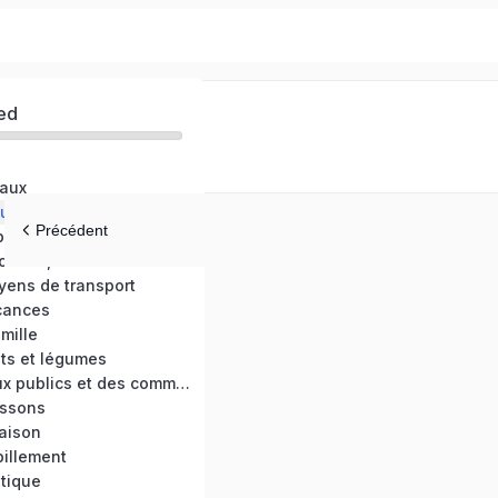
ed
naux
ux
Précédent
ps
Lexique des émotions, sentiments et des sensations
yens de transport
cances
mille
its et légumes
Lexique des lieux publics et des commerces
oissons
aison
billement
tique