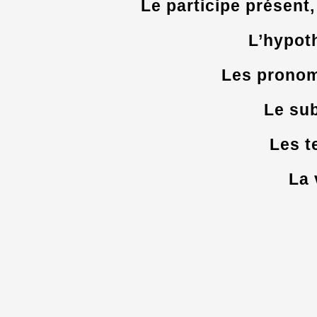
Le participe présent, 
L’hypot
Les pronom
Le sub
Les t
La 