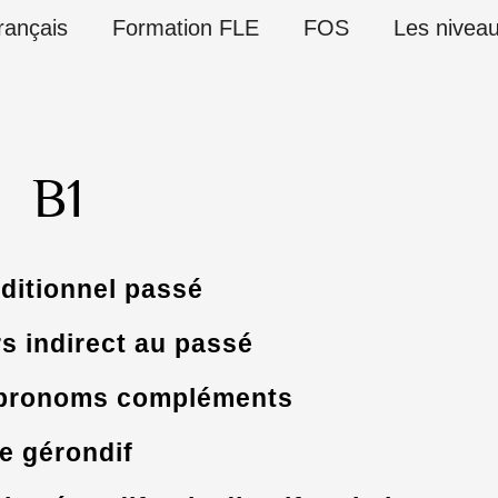
rançais
Formation FLE
FOS
Les nivea
B1
ditionnel passé
s indirect au passé
 pronoms compléments
e gérondif