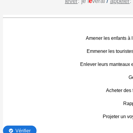
lever
: je l
è
verai
/
appeler
: