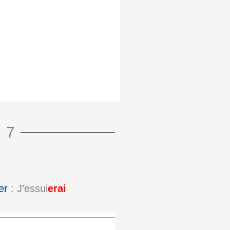
 7
er
: J’essui
erai