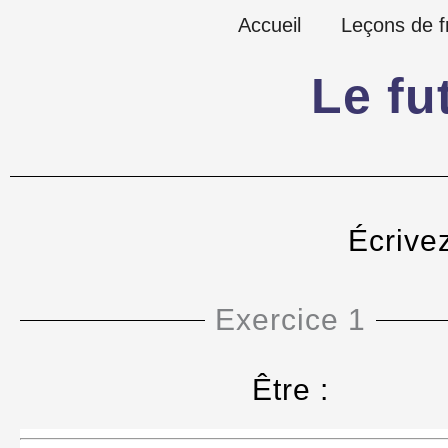
Aller
Accueil
Leçons de f
au
Le fut
contenu
Écrive
Exercice 1
Être :