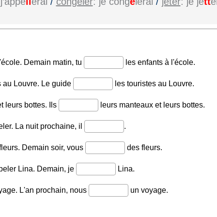
 j’appe
ll
erai
/
congeler
: je cong
è
lerai
/
jeter
: je je
tt
e