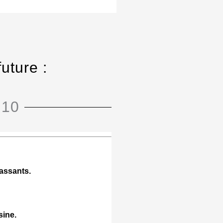
future :
 10