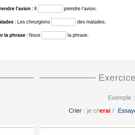
Exercice
Exemple :
Crier
: je cri
erai
/
Essay