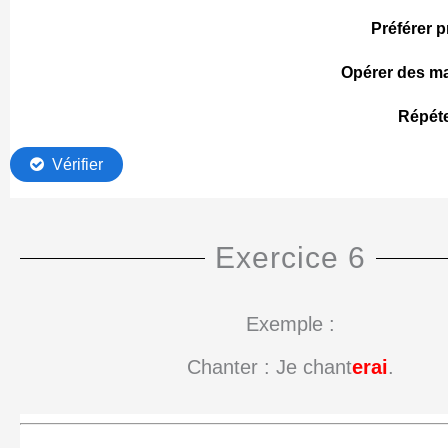
Exercice 6
Exemple :
Chanter : Je chant
erai
.