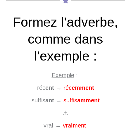
Formez l'adverbe,
comme dans
l'exemple :
Exemple
:
réc
ent
→
réc
emment
suffis
ant
→
suffis
amment
⚠
vra
i
→
vra
i
ment