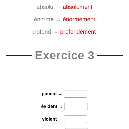
absol
u
→
absolument
énorm
e
→
énormément
profond →
profond
é
ment
Exercice 3