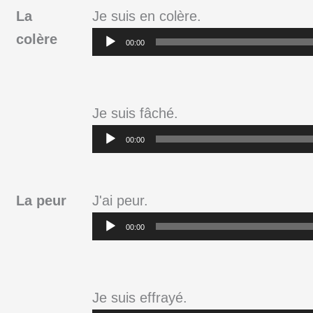
La
Je suis en colère.
Lecteur
colère
00:00
audio
Je suis fâché.
Lecteur
00:00
audio
La peur
J'ai peur.
Lecteur
00:00
audio
Je suis effrayé.