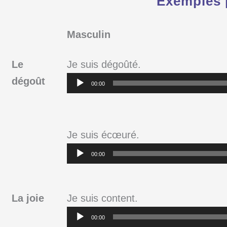
Exemples 
Masculin
Le
Je suis dégoûté.
Lecteur
dégoût
00:00
audio
Je suis écœuré.
Lecteur
00:00
audio
La joie
Je suis content.
Lecteur
00:00