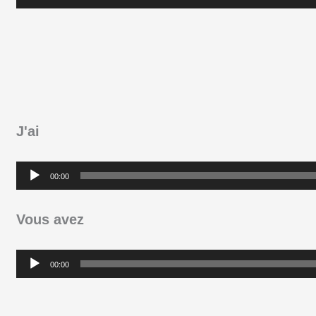
audio
J'ai
Lecteur
00:00
audio
Vous avez
Lecteur
00:00
audio