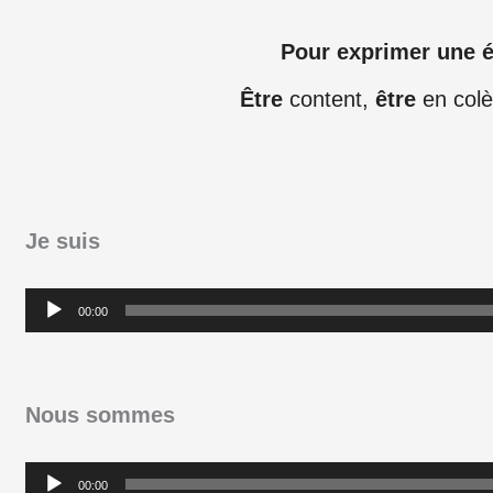
Pour exprimer une é
Être
content,
être
en colè
Je suis
Lecteur
00:00
audio
Nous sommes
Lecteur
00:00