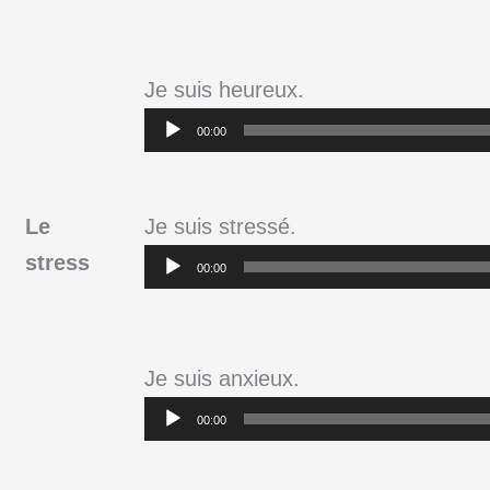
audio
Je suis heureux.
Lecteur
00:00
audio
Le
Je suis stressé.
Lecteur
stress
00:00
audio
Je suis anxieux.
Lecteur
00:00
audio