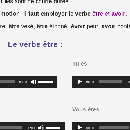
Elles sont de courte durée.
motion il faut employer le verbe
être
et
avoir
.
re,
être
vexé,
être
étonné,
Avoir
peur,
avoir
hon
Le verbe être :
Tu es
Utilisez
Lecteur
00:00
00:00
00
les
audio
flèches
haut/bas
Vous êtes
pour
Utilisez
Lecteur
augmenter
00:00
00:00