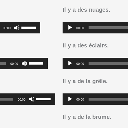
pou
le
aug
Il y a des nuages.
volume
ou
Utilisez
Lecteur
dimi
00:00
00:00
les
audio
le
flèches
Il y a des éclairs.
vol
haut/bas
Utilisez
Lecteur
pour
00:00
00:00
les
audio
augmenter
flèches
Il y a de la grêle.
ou
haut/bas
diminuer
Utilisez
Lecteur
pour
00:00
00:00
le
les
audio
augmenter
volume.
flèches
Il y a de la brume.
ou
haut/bas