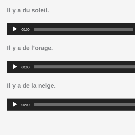
Il y a du soleil.
Lecteur
00:00
audio
Il y a de l’orage.
Lecteur
00:00
audio
Il y a de la neige.
Lecteur
00:00
audio