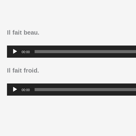
Il fait beau.
Lecteur
00:00
audio
Il fait froid.
Lecteur
00:00
audio