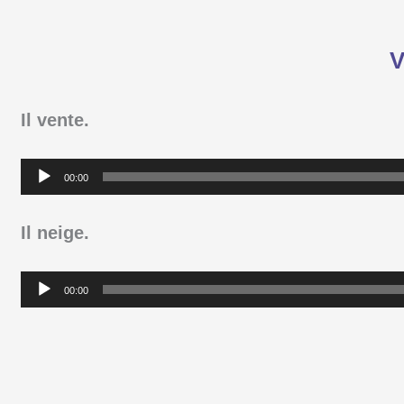
V
Il vente.
Lecteur
00:00
audio
Il neige.
Lecteur
00:00
audio