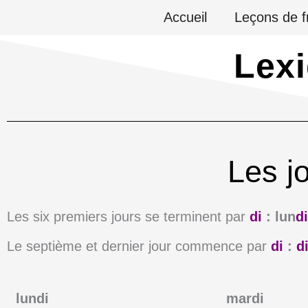
Aller
Accueil
Leçons de f
au
Lex
contenu
Les j
Les six premiers jours se terminent par
di
: lun
di
Le septième et dernier jour commence par
di
:
d
lundi
mardi