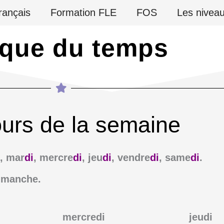
rançais
Formation FLE
FOS
Les nivea
ique du temps
ours de la semaine
, mar
di
, mercre
di
, jeu
di
, vendre
di
, same
di
.
i
manche.
mercredi
jeudi