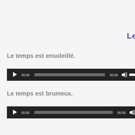
Le
Le temps est ensoleillé.
Lecteur
Ut
00:00
00:00
audio
le
fl
Le temps est brumeux.
ha
Lecteur
po
00:00
00:00
audio
a
o