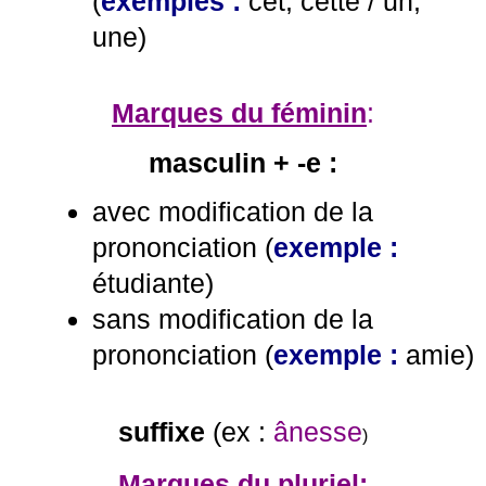
(
exemples :
cet, cette / un,
une
)
Marques du féminin
:
masculin + -e :
avec modification de la
prononciation (
exemple :
étudiante
)
sans modification de la
prononciation (
exemple :
amie
)
suffixe
(ex :
ânesse
)
Marques du pluriel
: