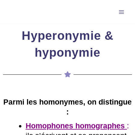
Aller
au
contenu
Hyperonymie &
hyponymie
Parmi les homonymes, on distingue
:
Homophones homographes
: