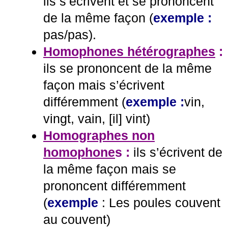
ils s’écrivent et se prononcent
de la même façon (
exemple :
pas/pas).
Homophones hétérographes
:
ils se prononcent de la même
façon mais s’écrivent
différemment (
exemple
:
vin,
vingt, vain, [il] vint
)
Homographes non
homophone
s :
ils s’écrivent de
la même façon mais se
prononcent différemment
(
exemple
:
Les poules couvent
au couvent)