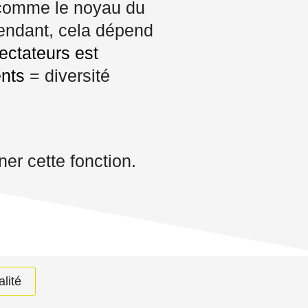
s comme le noyau du
endant, cela dépend
ectateurs est
ents
= diversité
er cette fonction.
alité