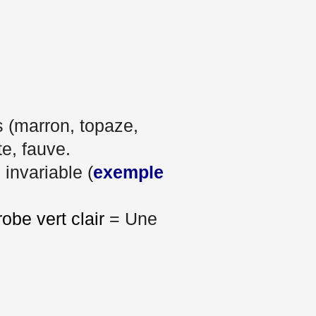
s (marron, topaze,
te, fauve.
 invariable (
exemple
obe vert clair
= Une