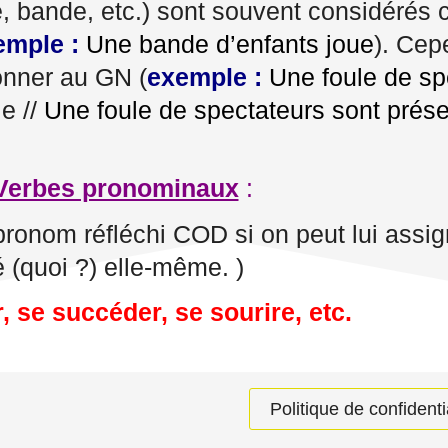
le, bande, etc.) sont souvent considéré
emple :
Une bande d’enfants joue
). Cep
onner au GN (
exemple :
Une foule de sp
le //
Une foule de spectateurs sont prés
Verbes pronominaux
:
ronom réfléchi COD si on peut lui assign
é (quoi ?) elle-même. )
, se succéder, se sourire, etc.
Politique de confidenti