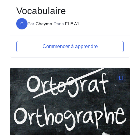
Vocabulaire
C
Par
Cheyma
Dans
FLE A1
Commencer à apprendre